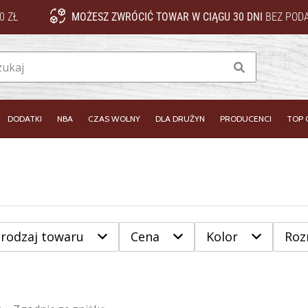
0 ZŁ
MOŻESZ ZWRÓCIĆ TOWAR W CIĄGU 30 DNI
BEZ PODA
Szukaj
DODATKI
NBA
CZAS WOLNY
DLA DRUŻYN
PRODUCENCI
TOP 
 rodzaj towaru
Cena
Kolor
Roz