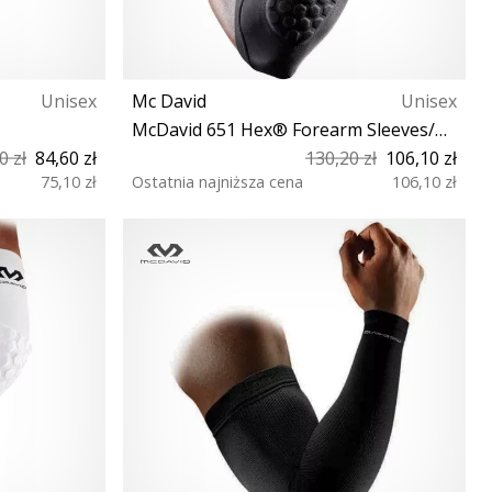
Unisex
Mc David
Unisex
McDavid 651 Hex® Forearm Sleeves/pair
0 zł
84,60 zł
130,20 zł
106,10 zł
75,10 zł
Ostatnia najniższa cena
106,10 zł
S M