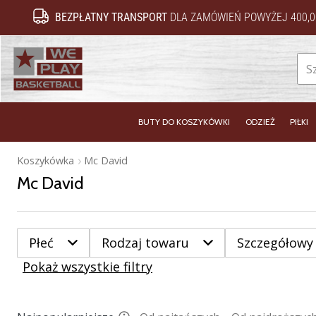
BEZPŁATNY TRANSPORT
DLA ZAMÓWIEŃ POWYŻEJ 400,0
WePlayBasketball.pl
BUTY DO KOSZYKÓWKI
ODZIEŻ
PIŁKI
Koszykówka
Mc David
Mc David
Płeć
Rodzaj towaru
Szczegółowy
Pokaż wszystkie filtry