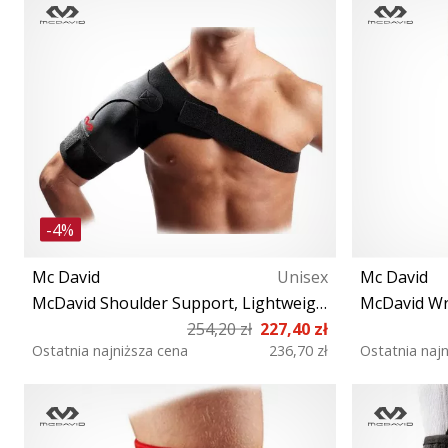
-4%
Mc David
Unisex
Mc David
McDavid Shoulder Support, Lightweight
McDavid Wri
254,20 zł
227,40 zł
Ostatnia najniższa cena
236,70 zł
Ostatnia naj
S