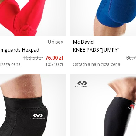
Unisex
Mc David
rmguards Hexpad
KNEE PADS "JUMPY"
108,50 zł
76,00 zł
86,7
niższa cena
105,10 zł
Ostatnia najniższa cena
L
S XL