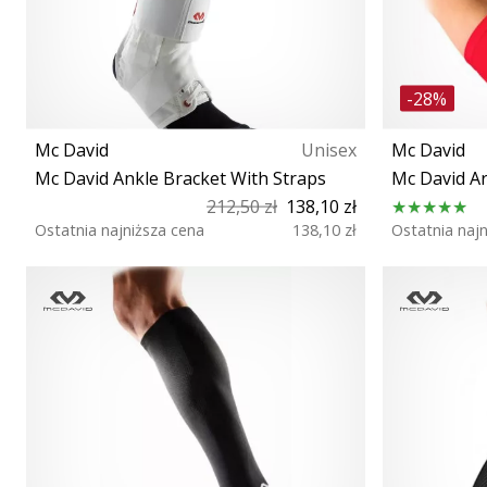
-28%
Mc David
Unisex
Mc David
Mc David Ankle Bracket With Straps
Mc David A
212,50 zł
138,10 zł
Ostatnia najniższa cena
138,10 zł
Ostatnia naj
M