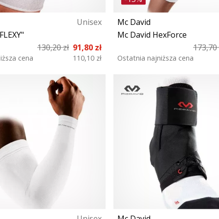
Unisex
Mc David
FLEXY"
Mc David HexForce
130,20 zł
91,80 zł
173,70 
niższa cena
110,10 zł
Ostatnia najniższa cena
XS S M L XL
L XL S M
Unisex
Mc David