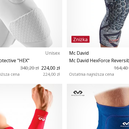
Zniżka
Unisex
Mc David
tective "HEX"
Mc David HexForce Reversib
340,20 zł
224,00 zł
164,40 
niższa cena
224,00 zł
Ostatnia najniższa cena
XXL
S L