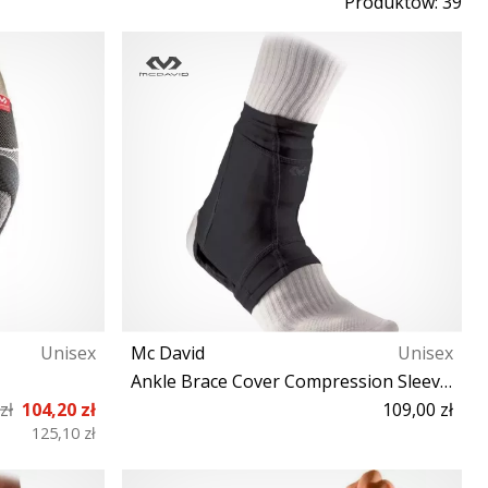
Produktów: 39
Unisex
Mc David
Unisex
Ankle Brace Cover Compression Sleeve 4300 Right
zł
104,20 zł
109,00 zł
125,10 zł
M L XXS