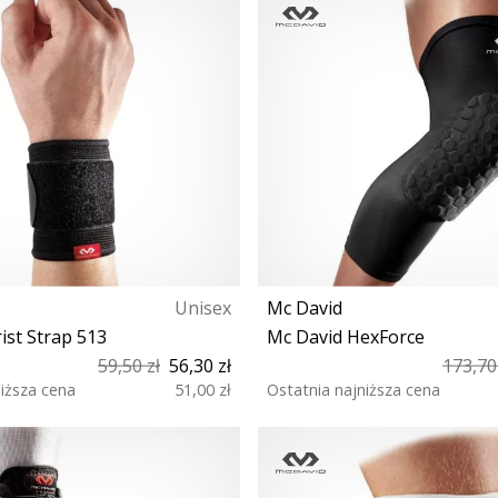
Unisex
Mc David
st Strap 513
Mc David HexForce
59,50 zł
56,30 zł
173,70
niższa cena
51,00 zł
Ostatnia najniższa cena
S/M L-XL
S M L XL