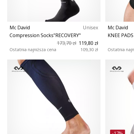
Mc David
Unisex
Mc David
Compression Socks"RECOVERY"
KNEE PADS
173,70 zł
119,80 zł
Ostatnia najniższa cena
109,30 zł
Ostatnia naj
37 43
-17%