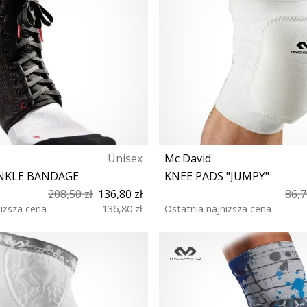
Unisex
Mc David
ANKLE BANDAGE
KNEE PADS "JUMPY"
208,50 zł
136,80 zł
86,7
niższa cena
136,80 zł
Ostatnia najniższa cena
S L
XS M L S XL