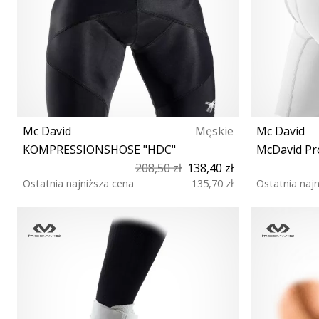
Mc David
Męskie
Mc David
KOMPRESSIONSHOSE "HDC"
McDavid Pro
208,50 zł
138,40 zł
Ostatnia najniższa cena
135,70 zł
Ostatnia naj
S XL