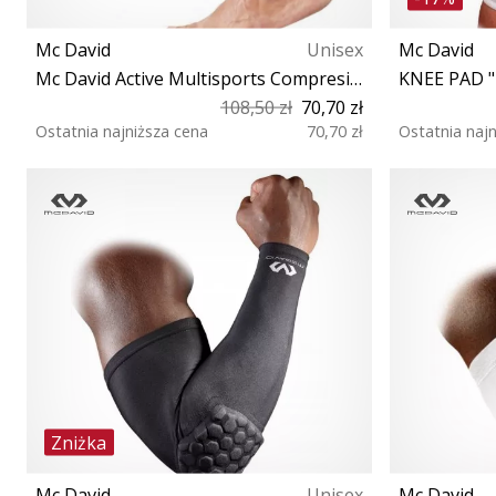
Mc David
Unisex
Mc David
Mc David Active Multisports Compresion Cuff
KNEE PAD "
108,50 zł
70,70 zł
Ostatnia najniższa cena
70,70 zł
Ostatnia naj
M L
Zniżka
Mc David
Unisex
Mc David