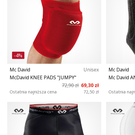
-4%
Mc David
Unisex
Mc David
McDavid KNEE PADS "JUMPY"
Mc David 
72,90 zł
69,30 zł
Ostatnia najniższa cena
72,50 zł
Ostatnia naj
S L