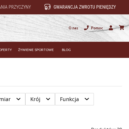
NIA PRZYCZYNY
GWARANCJA ZWROTU PIENIĘDZY
O nas
Pomoc
Użytkownik
koszy
OFERTY
ŻYWIENIE SPORTOWE
BLOG
miar
Krój
Funkcja