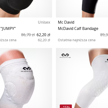
Unisex
Mc David
 "JUMPY"
McDavid Calf Bandage
86,70 zł
62,20 zł
89,3
niższa cena
62,20 zł
Ostatnia najniższa cena
XS S M L XL XXS
XL
-15%