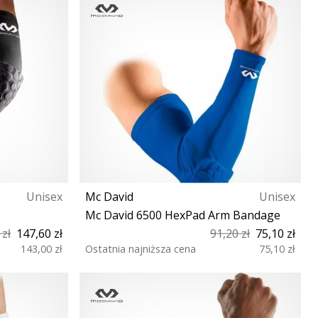
Unisex
Mc David
Unisex
Mc David 6500 HexPad Arm Bandage
 zł
147,60 zł
91,20 zł
75,10 zł
143,00 zł
Ostatnia najniższa cena
75,10 zł
S