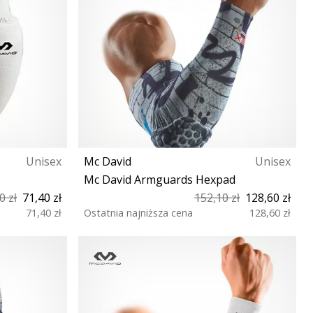
Unisex
Mc David
Unisex
Mc David Armguards Hexpad
0 zł
71,40 zł
152,10 zł
128,60 zł
71,40 zł
Ostatnia najniższa cena
128,60 zł
M L