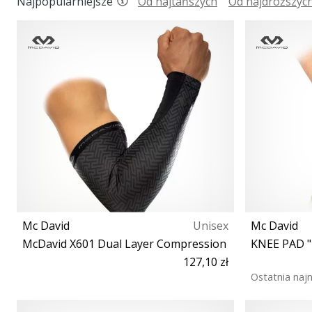
Najpopularniejsze
Od najtańszych
Od najdroższyc
Mc David
Unisex
Mc David
McDavid X601 Dual Layer Compression
KNEE PAD "
127,10 zł
Ostatnia naj
S M L