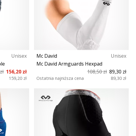
Unisex
Mc David
Unisex
le
Mc David Armguards Hexpad
zł
156,20 zł
108,50 zł
89,30 zł
159,20 zł
Ostatnia najniższa cena
89,30 zł
M L