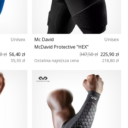
Unisex
Mc David
Unisex
McDavid Protective "HEX"
0 zł
56,40 zł
347,50 zł
225,90 zł
55,30 zł
Ostatnia najniższa cena
218,80 zł
S