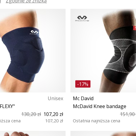
h
Zgodnie ze zniżką
-17%
Unisex
Mc David
FLEXY"
McDavid Knee bandage
130,20 zł
107,20 zł
151,90 
niższa cena
107,20 zł
Ostatnia najniższa cena
S
S