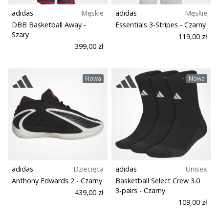
adidas
Męskie
adidas
Męskie
Masa (g)
DBB Basketball Away
-
Essentials 3-Stripes
- Czarny
Szary
119,00 zł
399,00 zł
Nowa
Nowa
adidas
Dziecięca
adidas
Unisex
Anthony Edwards 2
- Czarny
Basketball Select Crew 3.0
3-pairs
- Czarny
439,00 zł
109,00 zł