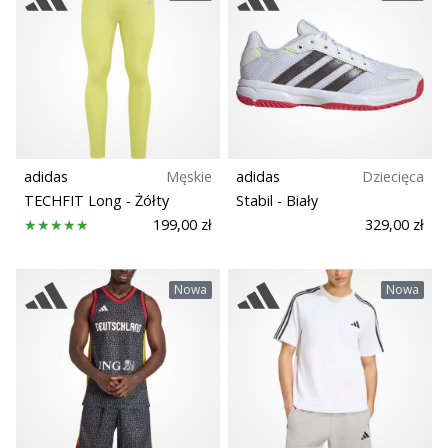
Szerokość buta
Sport
Zrównoważone
adidas
Męskie
adidas
Dziecięca
TECHFIT Long
- Żółty
Stabil
- Biały
Technologia
199,00 zł
329,00 zł
Nawierzchnia
Nowa
Nowa
Trail
Typ biegu
Rodzaje butów