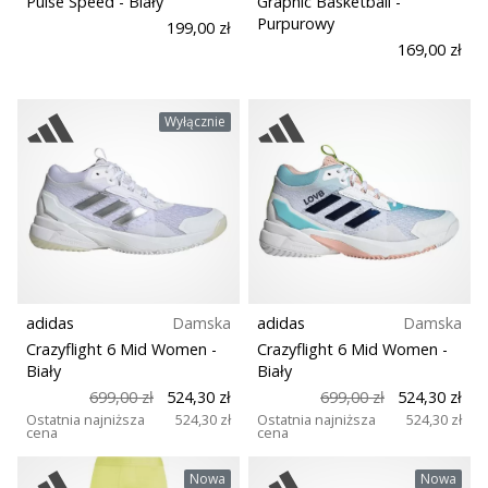
Pulse Speed
- Biały
Graphic Basketball
-
Dyscyplina
Purpurowy
199,00 zł
169,00 zł
Drop (mm)
Wyłącznie
Krój
Funkcja
Model
adidas
Damska
adidas
Damska
Gracze
Crazyflight 6 Mid Women
-
Crazyflight 6 Mid Women
-
Biały
Biały
699,00 zł
524,30 zł
699,00 zł
524,30 zł
Plac zabaw
Ostatnia najniższa
524,30 zł
Ostatnia najniższa
524,30 zł
cena
cena
Sezon
Nowa
Nowa