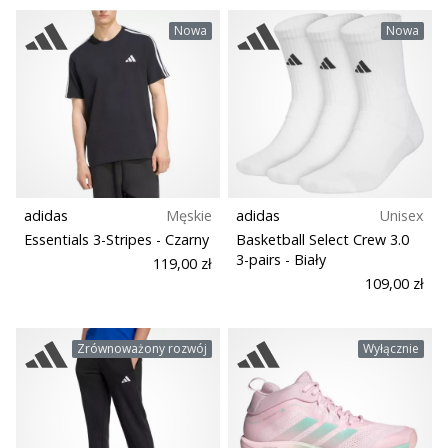
Nowa
Nowa
adidas
Męskie
adidas
Unisex
Essentials 3-Stripes
- Czarny
Basketball Select Crew 3.0
3-pairs
- Biały
119,00 zł
109,00 zł
Zrównoważony rozwój
Wyłącznie