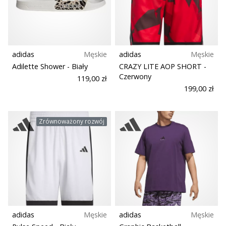
razem.
Rozmiar
Teamsales
Pokaż
wszystkie
adidas
Męskie
adidas
Męskie
Typ piłki
artykuły
Adilette Shower
- Biały
CRAZY LITE AOP SHORT
-
Czerwony
119,00 zł
199,00 zł
Wsparcie dla biustonosza
Carbon
Zrównoważony rozwój
Zespół
Kolekcja
Komfort i amortyzacja
adidas
Męskie
adidas
Męskie