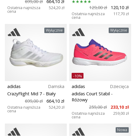
699,00 zł
664,10 zł
129,00 zł
120,10 zł
Ostatnia najniższa
524,20 zł
cena
Ostatnia najniższa
117,70 zł
cena
Wyłącznie
Wyłącznie
-10%
adidas
Damska
adidas
Dziecięca
CrazyFlight Mid 7
- Biały
adidas Court Stabil
-
Różowy
699,00 zł
664,10 zł
259,00 zł
233,10 zł
Ostatnia najniższa
524,20 zł
cena
Ostatnia najniższa
259,00 zł
cena
Nowa