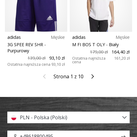
adidas
Męskie
adidas
Męskie
3G SPEE REV SHR
-
M FI BOS T OLY
- Biały
Purpurowy
179,00 zł
164,40 zł
139,00 zł
93,10 zł
Ostatnia najniższa
161,20 zł
cena
Ostatnia najniższa cena
93,10 zł
Poprzedni
Kolejny
Strona 1 z 10
PLN - Polska (Polski)
+48618800495