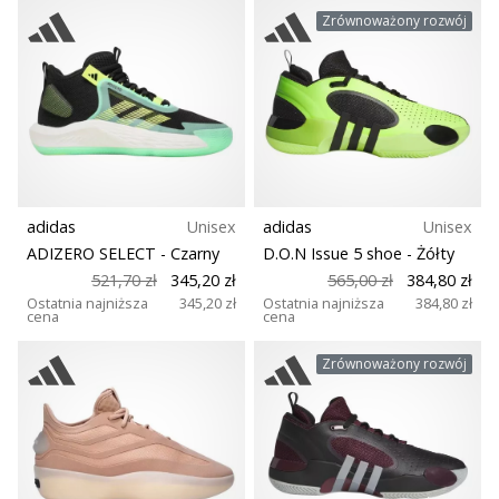
Zrównoważony rozwój
adidas
Unisex
adidas
Unisex
ADIZERO SELECT
- Czarny
D.O.N Issue 5 shoe
- Żółty
521,70 zł
345,20 zł
565,00 zł
384,80 zł
Ostatnia najniższa
345,20 zł
Ostatnia najniższa
384,80 zł
cena
cena
Zrównoważony rozwój