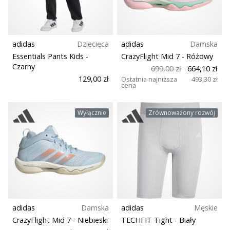
adidas
Dziecięca
adidas
Damska
Essentials Pants Kids
-
CrazyFlight Mid 7
- Różowy
Czarny
699,00 zł
664,10 zł
129,00 zł
Ostatnia najniższa
493,30 zł
cena
Wyłącznie
Zrównoważony rozwój
adidas
Damska
adidas
Męskie
CrazyFlight Mid 7
- Niebieski
TECHFIT Tight
- Biały