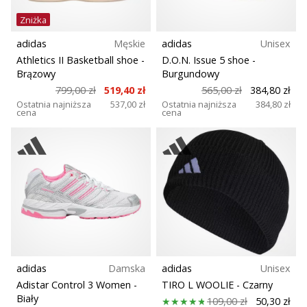
Zniżka
adidas
Męskie
adidas
Unisex
Athletics II Basketball shoe
-
D.O.N. Issue 5 shoe
-
Brązowy
Burgundowy
799,00 zł
519,40 zł
565,00 zł
384,80 zł
Ostatnia najniższa
537,00 zł
Ostatnia najniższa
384,80 zł
cena
cena
adidas
Damska
adidas
Unisex
Adistar Control 3 Women
-
TIRO L WOOLIE
- Czarny
Biały
109,00 zł
50,30 zł