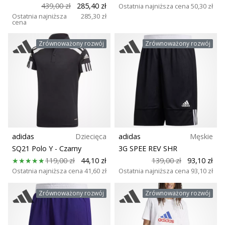
439,00 zł
285,40 zł
Ostatnia najniższa cena
50,30 zł
Ostatnia najniższa
285,30 zł
cena
Zrównoważony rozwój
Zrównoważony rozwój
adidas
Dziecięca
adidas
Męskie
SQ21 Polo Y
- Czarny
3G SPEE REV SHR
119,00 zł
44,10 zł
139,00 zł
93,10 zł
Ostatnia najniższa cena
41,60 zł
Ostatnia najniższa cena
93,10 zł
Zrównoważony rozwój
Zrównoważony rozwój