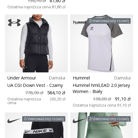
130,70 zł
87,60 zł
Ostatnia najniższa cena
81,80 zł
Zrównoważony rozwój
Under Armour
Damska
Hummel
Damska
UA CGI Down Vest
- Czarny
Hummel hmlLEAD 2.0 Jersey
Women
- Biały
778,90 zł
584,10 zł
136,00 zł
91,10 zł
Ostatnia najniższa
265,30 zł
cena
Ostatnia najniższa cena
91,10 zł
Zrównoważony rozwój
Zrównoważony rozwój