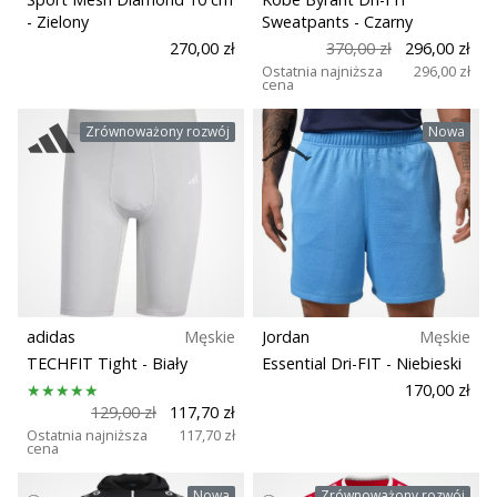
- Zielony
Sweatpants
- Czarny
270,00 zł
370,00 zł
296,00 zł
Ostatnia najniższa
296,00 zł
cena
Zrównoważony rozwój
Nowa
adidas
Męskie
Jordan
Męskie
TECHFIT Tight
- Biały
Essential Dri-FIT
- Niebieski
170,00 zł
129,00 zł
117,70 zł
Ostatnia najniższa
117,70 zł
cena
Nowa
Zrównoważony rozwój