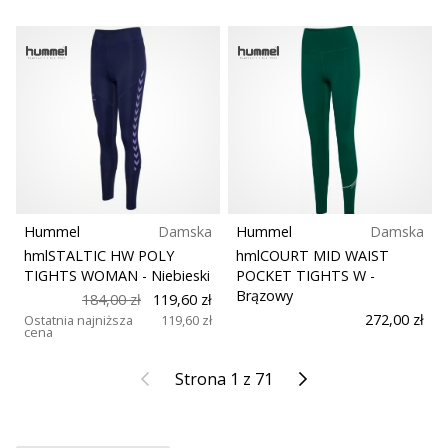
Hummel
Damska
Hummel
Damska
hmlSTALTIC HW POLY
hmlCOURT MID WAIST
TIGHTS WOMAN
- Niebieski
POCKET TIGHTS W
-
Brązowy
184,00 zł
119,60 zł
272,00 zł
Ostatnia najniższa
119,60 zł
cena
Poprzedni
Kolejny
Strona 1 z 71