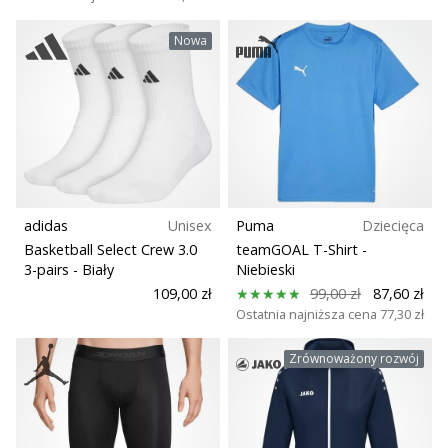
Nowa
adidas
Unisex
Puma
Dziecięca
Basketball Select Crew 3.0
teamGOAL T-Shirt
-
3-pairs
- Biały
Niebieski
109,00 zł
99,00 zł
87,60 zł
Ostatnia najniższa cena
77,30 zł
Zrównoważony rozwój