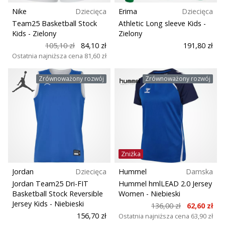
Nike
Dziecięca
Erima
Dziecięca
Team25 Basketball Stock
Athletic Long sleeve Kids
-
Kids
- Zielony
Zielony
105,10 zł
84,10 zł
191,80 zł
Ostatnia najniższa cena
81,60 zł
Zrównoważony rozwój
Zrównoważony rozwój
Zniżka
Jordan
Dziecięca
Hummel
Damska
Jordan Team25 Dri-FIT
Hummel hmlLEAD 2.0 Jersey
Basketball Stock Reversible
Women
- Niebieski
Jersey Kids
- Niebieski
136,00 zł
62,60 zł
156,70 zł
Ostatnia najniższa cena
63,90 zł