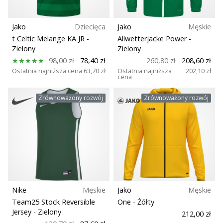
Jako
Dziecięca
Jako
Męskie
t Celtic Melange KA JR
-
Allwetterjacke Power
-
Zielony
Zielony
98,00 zł
78,40 zł
260,80 zł
208,60 zł
Ostatnia najniższa cena
63,70 zł
Ostatnia najniższa
202,10 zł
cena
Zrównoważony rozwój
Zrównoważony rozwój
Nike
Męskie
Jako
Męskie
Team25 Stock Reversible
One
- Żółty
Jersey
- Zielony
212,00 zł