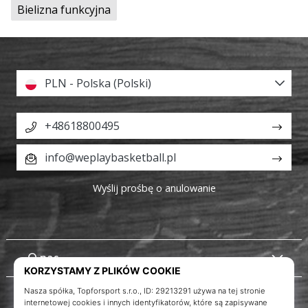
Bielizna funkcyjna
PLN - Polska (Polski)
+48618800495
info@weplaybasketball.pl
Wyślij prośbę o anulowanie
O nas
Obsługa klienta