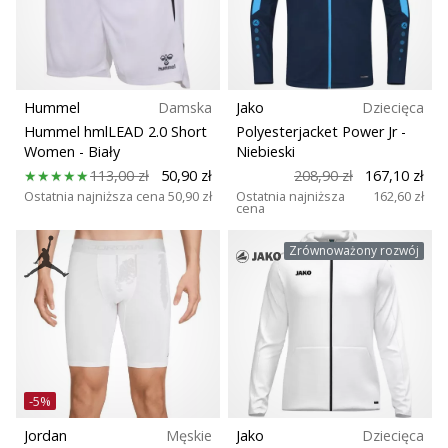
razem.
Teamsales
Wsparcie dla biustonosza
Pokaż
wszystkie
Hummel
Damska
Jako
Dziecięca
Zespół
artykuły
Hummel hmlLEAD 2.0 Short
Polyesterjacket Power Jr
-
Women
- Biały
Niebieski
113,00 zł
50,90 zł
208,90 zł
167,10 zł
Kolekcja
Ostatnia najniższa cena
50,90 zł
Ostatnia najniższa
162,60 zł
cena
Gracze
Zrównoważony rozwój
Technologia
-5%
Jordan
Męskie
Jako
Dziecięca