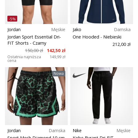
-5%
Jordan
Męskie
Jako
Damska
Jordan Sport Essential Dri-
One Hooded
- Niebieski
FIT Shorts
- Czarny
212,00 zł
150,00 zł
142,50 zł
Ostatnia najniższa
149,99 zł
cena
Nowa
Jordan
Damska
Nike
Męskie
Sport Mesh Diamond 10 cm
Kobe Byrant Dri-FIT