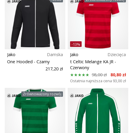
-13%
Jako
Damska
Jako
Dziecięca
One Hooded
- Czarny
t Celtic Melange KA JR
-
Czerwony
217,20 zł
98,00 zł
80,80 zł
Ostatnia najniższa cena
93,00 zł
Zrównoważony rozwój