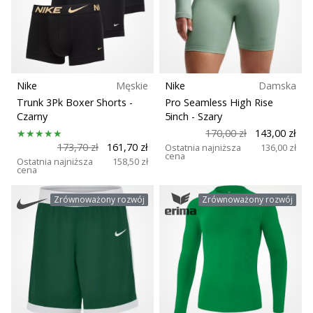
Nike
Męskie
Nike
Damska
Trunk 3Pk Boxer Shorts
-
Pro Seamless High Rise
Czarny
5inch
- Szary
170,00 zł
143,00 zł
173,70 zł
161,70 zł
Ostatnia najniższa
136,00 zł
cena
Ostatnia najniższa
158,50 zł
cena
Zrównoważony rozwój
Zrównoważony rozwój