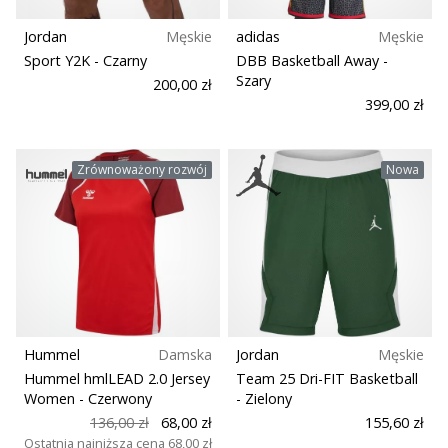
Jordan
Męskie
adidas
Męskie
Sport Y2K
- Czarny
DBB Basketball Away
-
Szary
200,00 zł
399,00 zł
Zrównoważony rozwój
Nowa
Hummel
Damska
Jordan
Męskie
Hummel hmlLEAD 2.0 Jersey
Team 25 Dri-FIT Basketball
Women
- Czerwony
- Zielony
136,00 zł
68,00 zł
155,60 zł
Ostatnia najniższa cena
68,00 zł